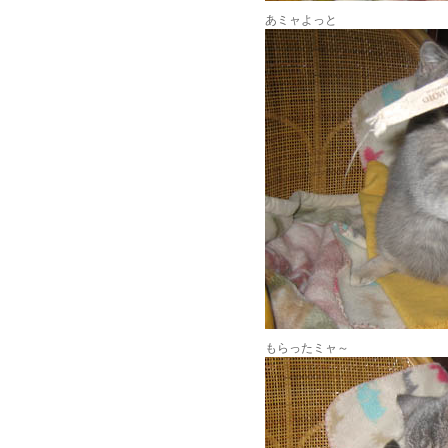
あミャよっと
もらったミャ～