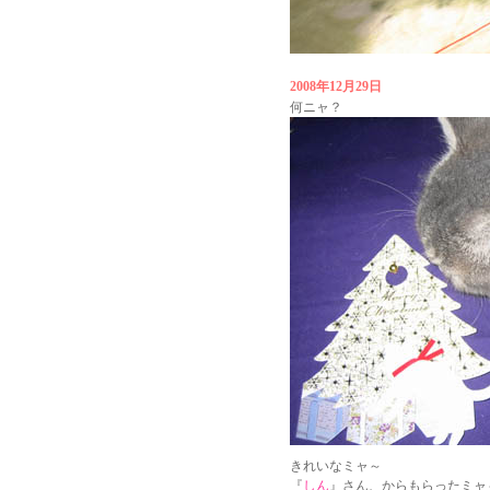
2008年12月29日
何ニャ？
きれいなミャ～
『
しん
』さん、からもらったミャ