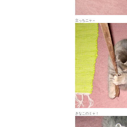
立っちニャ～
きなこのミャ！