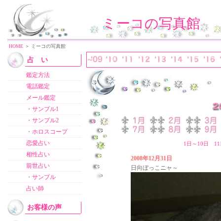
ミーコの写真館
HOME
＞ ミーコの写真館
占 い
鑑定方法
電話鑑定
メール鑑定
・サンプル1
・サンプル2
・ホロスコープ
恋愛占い
1日～10日
1
相性占い
2008年12月31日
前世占い
日向ぼっこニャ～
・サンプル
占い師
お客様の声