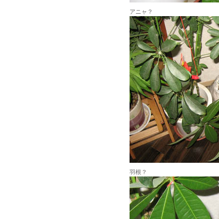
アニャ？
羽根？