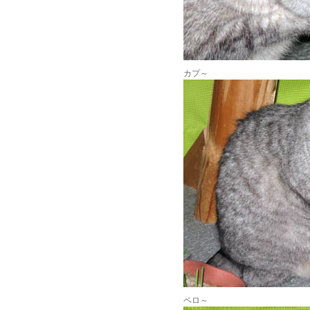
カプ～
ペロ～