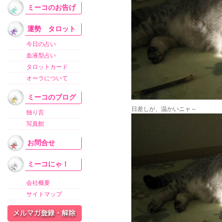
ミーコのお告げ
運勢 タロット
今日の占い
血液型占い
タロットカード
オーラについて
ミーコのブログ
日差しが、温かいニャ～
独り言
写真館
お問合せ
ミーコにゃ！
会社概要
サイトマップ