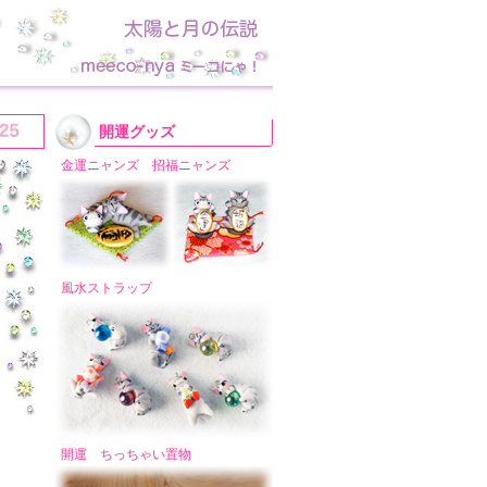
開運グッズ
金運ニャンズ 招福ニャンズ
風水ストラップ
開運 ちっちゃい置物