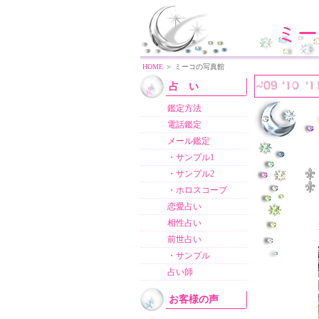
ミー
HOME
＞ ミーコの写真館
占 い
鑑定方法
電話鑑定
メール鑑定
・サンプル1
・サンプル2
・ホロスコープ
恋愛占い
相性占い
前世占い
・サンプル
占い師
お客様の声