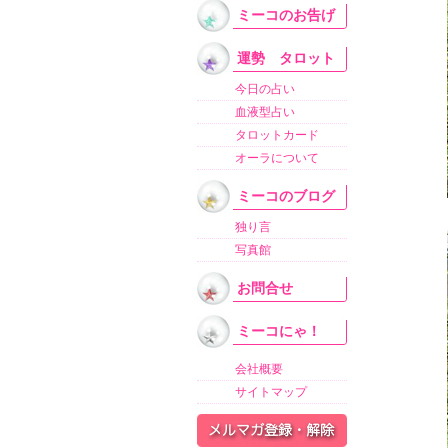
ミーコのお告げ
運勢 タロット
今日の占い
血液型占い
タロットカード
オーラについて
ミーコのブログ
独り言
写真館
お問合せ
ミーコにゃ！
会社概要
サイトマップ