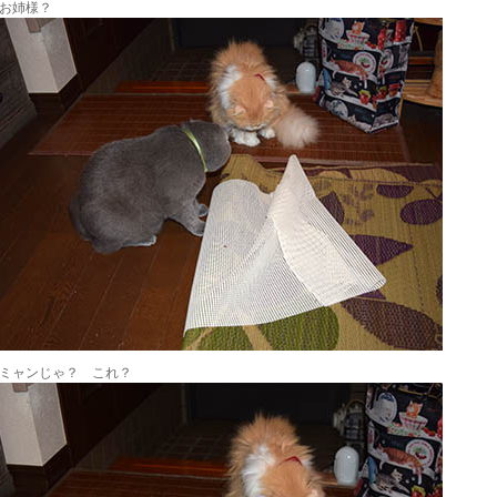
お姉様？
ミャンじゃ？ これ？